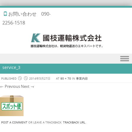
お問い合わせ 090-
2256-1518
Skip to content
service_3
PUBLISHED
2014年5月27日
AT
90 × 70
IN
事業内容
← Previous
Next →
POST A COMMENT
OR LEAVE A TRACKBACK:
TRACKBACK URL
.