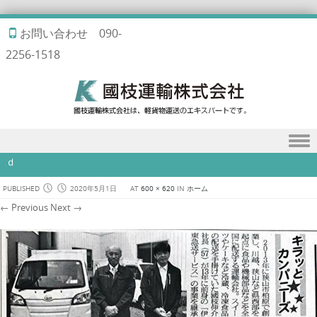
お問い合わせ 090-
2256-1518
Skip to content
ｄ
PUBLISHED
2020年5月1日
AT
600 × 620
IN
ホーム
← Previous
Next →