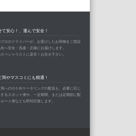
せて安心！、運んで安全！
のプロのドライバーが、お受けしたお荷物をご指定
品先へ安全・迅速・正確にお届けします。
のスペシャリストに是非！お任せ下さい。
ビ局やマスコミにも精通！
ビ局へのロケ弁ケータリングの配送も、必要に応じ
送するスポット便や、一定期間、または定期的に配
るルート便なども即対応致します。