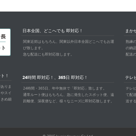
日本全国、どこへでも 即対応！
まか
関東近郊はもちろん、関東以外日本全国どこへでもお運
熟練
び致します。
の納
急な配送にも即対応致します。
配送
ート！
24時間 即対応！、365日 即対応！
テレ
がありま
24時間・365日、年中無休で「即対応」致します。
テレ
キやスイ
通常ルート便はもちろん、急に発生したスポット便、遠
て配
、きめ細
距離便、深夜便など、様々なニーズに即対応致します。
送す