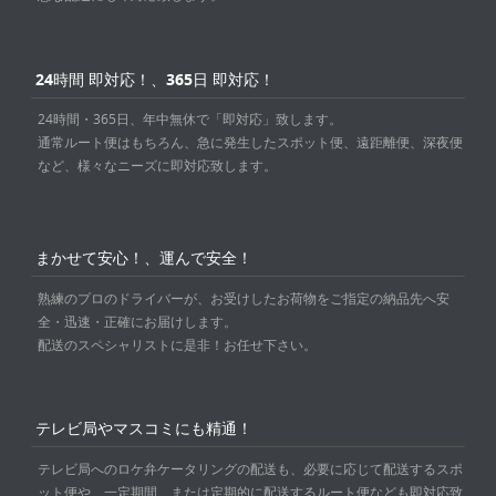
24時間 即対応！、365日 即対応！
24時間・365日、年中無休で「即対応」致します。
通常ルート便はもちろん、急に発生したスポット便、遠距離便、深夜便
など、様々なニーズに即対応致します。
まかせて安心！、運んで安全！
熟練のプロのドライバーが、お受けしたお荷物をご指定の納品先へ安
全・迅速・正確にお届けします。
配送のスペシャリストに是非！お任せ下さい。
テレビ局やマスコミにも精通！
テレビ局へのロケ弁ケータリングの配送も、必要に応じて配送するスポ
ット便や、一定期間、または定期的に配送するルート便なども即対応致